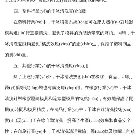
(huán)保特性也符合電力行業(yè)對環(huán)保的要求。
四、塑料行業(yè)的干冰清洗實(shí)踐
在塑料行業(yè)中，干冰噴射系統(tǒng)可在壓力機(jī)中對瓶狀
模具進(jìn)行直接清洗，避免了模具的拆裝所帶來的麻煩。同時，干
冰清洗還能夠避免“橘皮效應(yīng)”的產(chǎn)生，保證了塑料制品
的質(zhì)量。
五、其他行業(yè)的干冰清洗應(yīng)用
除了上述行業(yè)外，干冰清洗技術(shù)在橡膠、食品、印刷、
醫(yī)藥等領(lǐng)域也有廣泛應(yīng)用。在橡膠行業(yè)中，干冰
清洗針對橡膠壓鑄模具和流線型模具的特點(diǎn)，有效地保證了開
機(jī)時間和模具精度；在食品行業(yè)中，干冰在線清洗技術(shù)
實(shí)現(xiàn)了在線自動清洗，提高了生產(chǎn)效率和食品安全
性；在印刷行業(yè)中，干冰清洗清理齒輪、導(dǎo)軌及噴嘴上的積