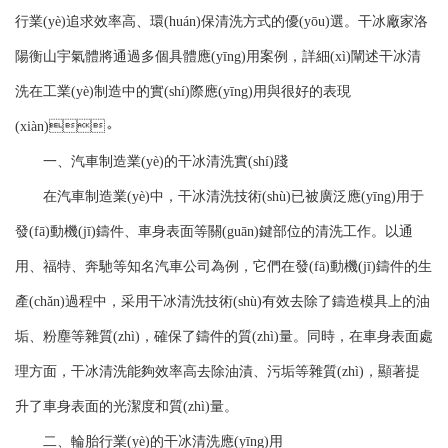
行業(yè)追求效率
高
、環(huán)保清洗方式的優(yōu)選。
干冰
廠家洛
陽衡山宇氣體將通過多個具體應(yīng)用案例，詳細(xì)闡述干冰清
洗在工業(yè)制造中的實(shí)際應(yīng)用與很好的表現
(xiàn)。
一、汽車制造業(yè)的干冰清洗實(shí)踐
在汽車制造業(yè)中，干冰清洗技術(shù)已被廣泛應(yīng)用于
發(fā)動機(jī)鑄件、車身表面等關(guān)鍵部位的清洗工作。以通
用、福特、奔馳等知名汽車公司為例，它們在發(fā)動機(jī)鑄件的生
產(chǎn)過程中，采用干冰清洗技術(shù)有效去除了鑄造模具上的油
垢、粉塵等雜質(zhì)，確保了鑄件的質(zhì)量。同時，在車身表面處
理方面，干冰清洗能夠
效率
高
去除油漬、污垢等雜質(zhì)，顯著提
升了車身表面的光潔度和質(zhì)量。
二、輪胎行業(yè)的干冰清洗應(yīng)用