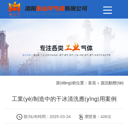
當(dāng)前位置：
首頁
>
資訊動態(tài)
工業(yè)制造中的干冰清洗應(yīng)用案例
發(fā)布時間：
2025-03-24
瀏覽量：
426
次