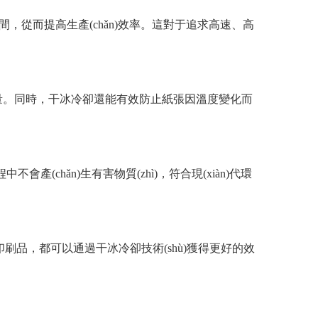
間，從而提高生產(chǎn)效率。這對于追求高速、高
ì)量。同時，干冰冷卻還能有效防止紙張因溫度變化而
(chǎn)生有害物質(zhì)，符合現(xiàn)代環
刷品，都可以通過干冰冷卻技術(shù)獲得更好的效