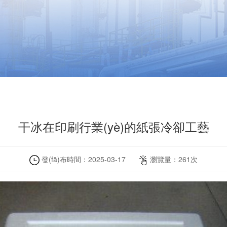
干冰在印刷行業(yè)的紙張冷卻工藝
發(fā)布時間：
2025-03-17
瀏覽量：
261
次