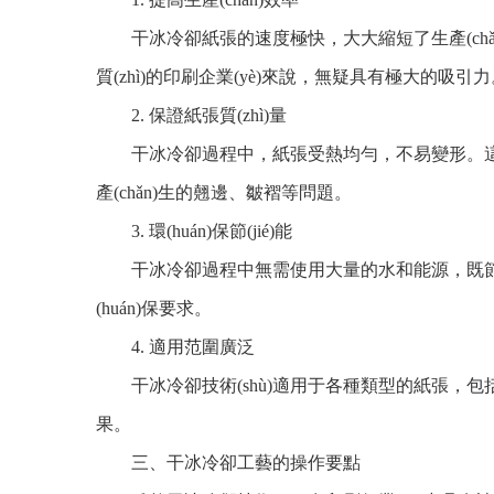
干冰冷卻紙張的速度極快，大大縮短了生產(chǎn
質(zhì)的印刷企業(yè)來說，無疑具有極大的吸引
2. 保證紙張質(zhì)量
干冰冷卻過程中，紙張受熱均勻，不易變形
產(chǎn)生的翹邊、皺褶等問題。
3. 環(huán)保節(jié)能
干冰冷卻過程中無需使用大量的水和能源，既節(jié
(huán)保要求。
4. 適用范圍廣泛
干冰冷卻技術(shù)適用于各種類型的紙張，包
果。
三、干冰冷卻工藝的操作要點