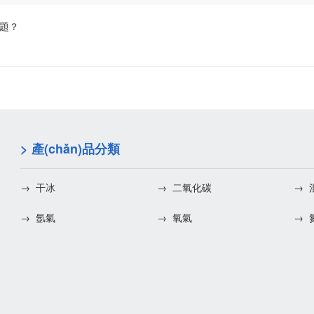
題？
> 產(chǎn)品分類
→ 干冰
→ 二氧化碳
→
→ 氬氣
→ 氧氣
→