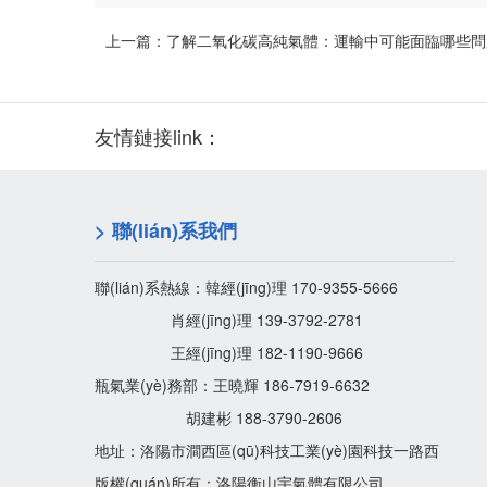
上一篇：
了解二氧化碳高純氣體：運輸中可能面臨哪些問
友情鏈接link：
> 聯(lián)系我們
聯(lián)系熱線：韓經(jīng)理 170-9355-5666
肖經(jīng)理 139-3792-2781
王經(jīng)理 182-1190-9666
瓶氣業(yè)務部：王曉輝 186-7919-6632
胡建彬 188-3790-2606
地址：洛陽市澗西區(qū)科技工業(yè)園科技一路西
版權(quán)所有：洛陽衡山宇氣體有限公司