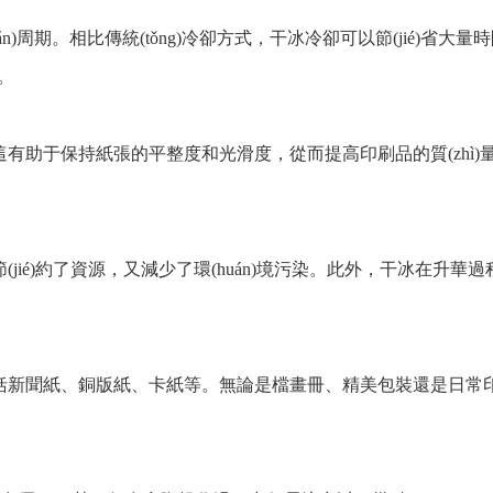
)周期。相比傳統(tǒng)冷卻方式，干冰冷卻可以節(jié)省大量時
力。
。這有助于保持紙張的平整度和光滑度，從而提高印刷品的質(zh
)約了資源，又減少了環(huán)境污染。此外，干冰在升華過程中不會產
括新聞紙、銅版紙、卡紙等。無論是檔畫冊、精美包裝還是日常印