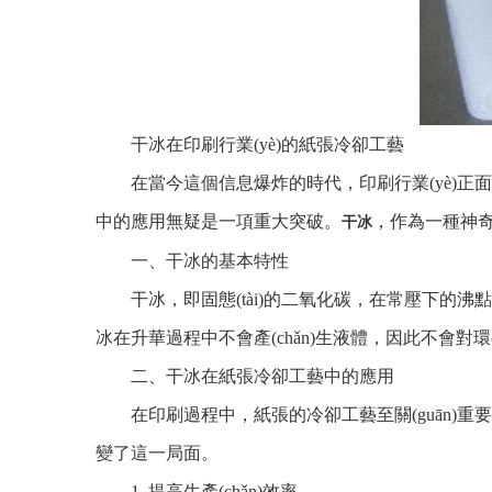
干冰在印刷行業(yè)的紙張冷卻工藝
在當今這個信息爆炸的時代，印刷行業(yè)正面臨
中的應用無疑是一項重大突破。
，作為一種神奇的物
干冰
一、干冰的基本特性
干冰，即固態(tài)的二氧化碳，在常壓下的沸
冰在升華過程中不會產(chǎn)生液體，因此不會對
二、干冰在紙張冷卻工藝中的應用
在印刷過程中，紙張的冷卻工藝至關(guān)重要
變了這一局面。
1. 提高生產(chǎn)效率