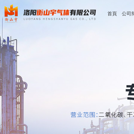
首頁
公司