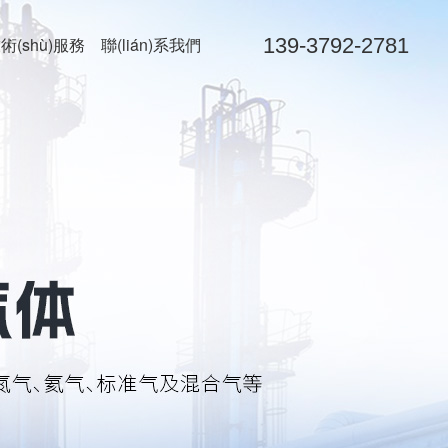
139-3792-2781
術(shù)服務
聯(lián)系我們